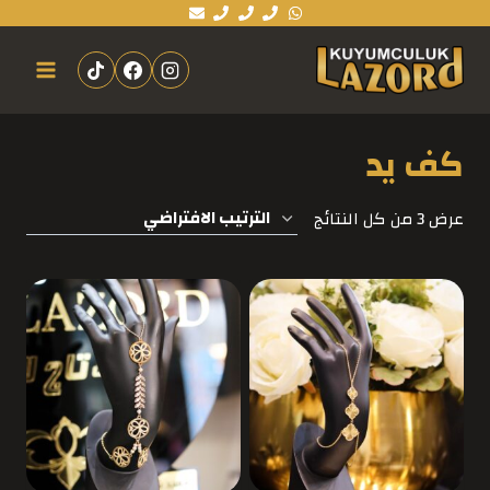
كف يد
عرض ⁦3⁩ من كل النتائج