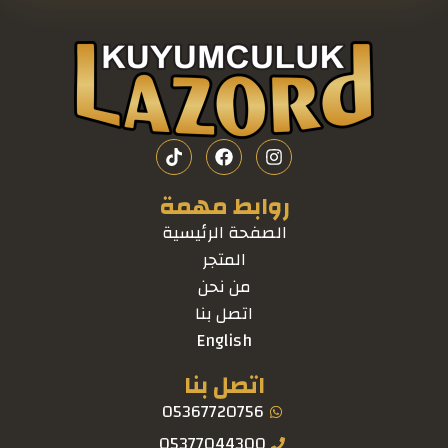
روابط مهمة
الصفحة الرئيسية
المتجر
من نحن
اتصل بنا
English
اتصل بنا
05367720756
05377044300