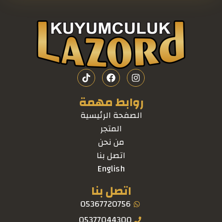
روابط مهمة
الصفحة الرئيسية
المتجر
من نحن
اتصل بنا
English
اتصل بنا
05367720756
05377044300