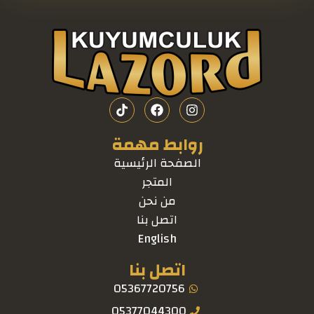
روابط مهمة
الصفحة الرئيسية
المتجر
من نحن
اتصل بنا
English
اتصل بنا
05367720756
05377044300