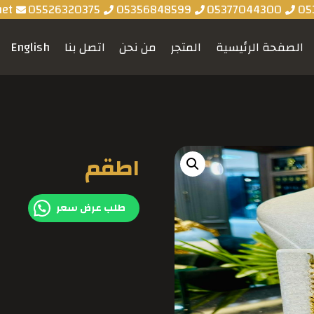
net
05526320375
05356848599
05377044300
05
الصفحة الرئيسية
المتجر
من نحن
اتصل بنا
English
اطقم
طلب عرض سعر