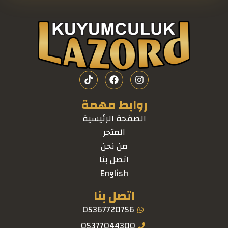
روابط مهمة
الصفحة الرئيسية
المتجر
من نحن
اتصل بنا
English
اتصل بنا
05367720756
05377044300