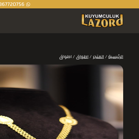
367720756
الرئيسية
/
المتجر
/
اطواق
/
اطواق