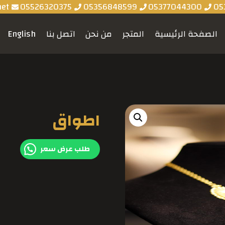
net
05526320375
05356848599
05377044300
05
الصفحة الرئيسية
المتجر
من نحن
اتصل بنا
English
اطواق
طلب عرض سعر