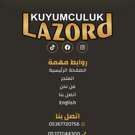
روابط مهمة
الصفحة الرئيسية
المتجر
من نحن
اتصل بنا
English
اتصل بنا
05367720756
05377044300