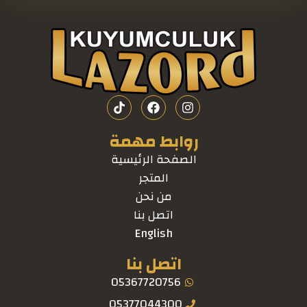
روابط مهمة
الصفحة الرئيسية
المتجر
من نحن
اتصل بنا
English
اتصل بنا
05367720756
05377044300