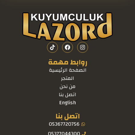
روابط مهمة
الصفحة الرئيسية
المتجر
من نحن
اتصل بنا
English
اتصل بنا
05367720756
05377044300