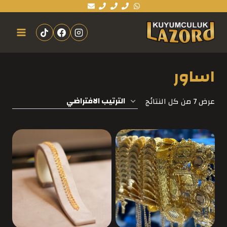
اساور
عرض ⁦7⁩ من كل النتائج