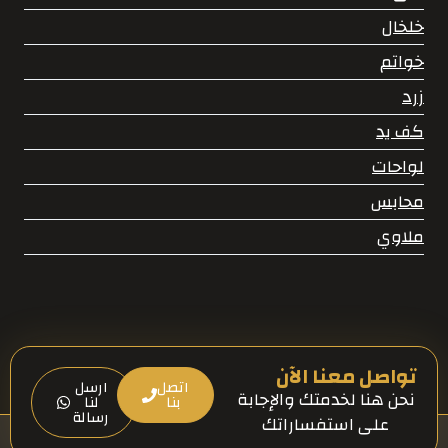
خلخال
خواتم
زرد
كف يد
لواحات
محابس
ملاوي
تواصل معنا الآن
اتصل
ارسل
نحن هنا لخدمتك والإجابة
بنا
لنا
رسالة
على استفساراتك