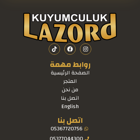
روابط مهمة
الصفحة الرئيسية
المتجر
من نحن
اتصل بنا
English
اتصل بنا
05367720756
05377044300