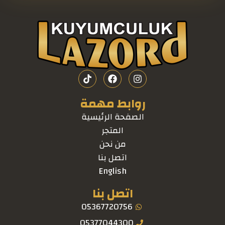
روابط مهمة
الصفحة الرئيسية
المتجر
من نحن
اتصل بنا
English
اتصل بنا
05367720756
05377044300