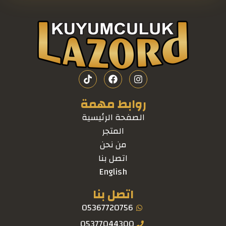
روابط مهمة
الصفحة الرئيسية
المتجر
من نحن
اتصل بنا
English
اتصل بنا
05367720756
05377044300